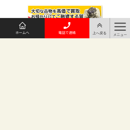
ホームへ
電話で連絡
@maruichi_sakado からのツイート
マルイチ坂戸店