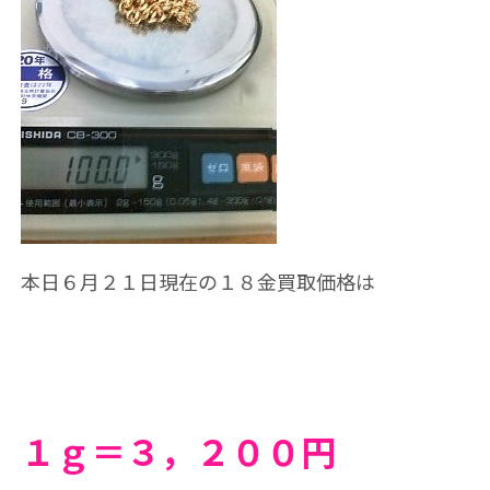
本日６月２１
日現在の１８金買取価格は
１ｇ＝３，２０
０円