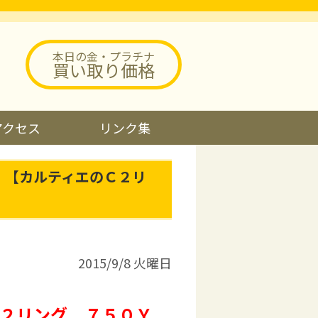
本日の金・プラチナ
買い取り価格
アクセス
リンク集
。【カルティエのＣ２リ
2015/9/8 火曜日
２リング ７５０Ｙ