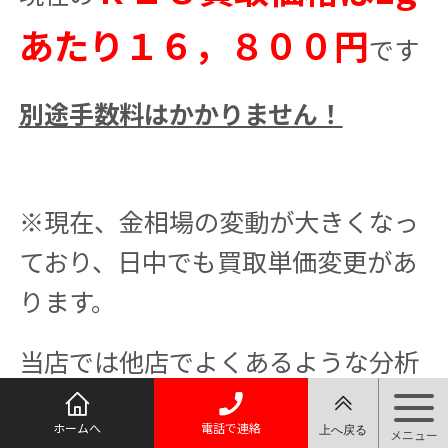
あたり１６，８００円
です
別途手数料はかかりません！
※現在、金相場の変動が大きくなっ
ており、日中でも買取単価変更があ
ります。
当店では他店でよくあるような分析
料や鑑定料などの名目で別に手数料
ホームへ
電話で連絡
を取り安く買うようなことはありま