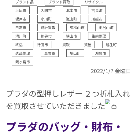
ブランド品
ブランド買取
リサイクル
上尾市
入間市
北本市
吉見町
坂戸市
小川町
嵐山町
川越市
日高市
時計買取
東松山市
毛呂山町
滑川町
熊谷市
狭山市
生前整理
終活
行田市
買取
質屋
越生町
遺品整理
金買取
鳩山町
鴻巣市
鶴ヶ島市
2022/1/7 金曜日
プラダの型押しレザー ２つ折札入れ
を買取させていただきました
プラダのバッグ・財布・