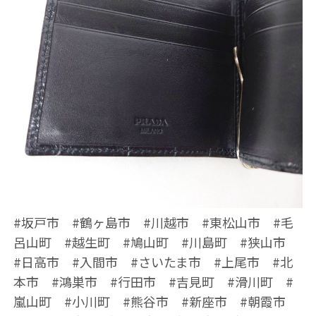
#坂戸市 #鶴ヶ島市 #川越市 #東松山市 #毛
呂山町 #越生町 #鳩山町 #川島町 #狭山市
#日高市 #入間市 #さいたま市 #上尾市 #北
本市 #鴻巣市 #行田市 #吉見町 #滑川町 #
嵐山町 #小川町 #熊谷市 #新座市 #朝霞市