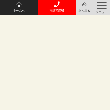
ホームへ
電話で連絡
@maruichi_sakado からのツイート
マルイチ坂戸店
〒350-0225 埼玉県坂戸市日の出町25-8
（地番変更により番地が旧15-10から変わりました）
坂戸駅徒歩2分 駐車場完備