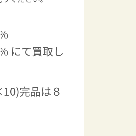
%
%
にて買取し
10)完品は８