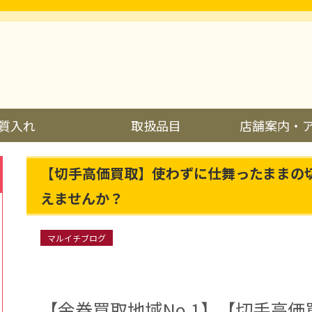
質入れ
取扱品目
店舗案内・
【切手高価買取】使わずに仕舞ったままの
えませんか？
マルイチブログ
【金券買取地域No.1】【切手高