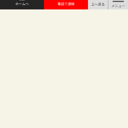
ホームへ
電話で連絡
@maruichi_sakado からのツイート
マルイチ坂戸店
〒350-0225 埼玉県坂戸市日の出町25-8
（地番変更により番地が旧15-10から変わりました）
坂戸駅徒歩2分 駐車場完備
TEL.049-283-6886