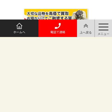
ホームへ
電話で連絡
@maruichi_sakado からのツイート
マルイチ坂戸店