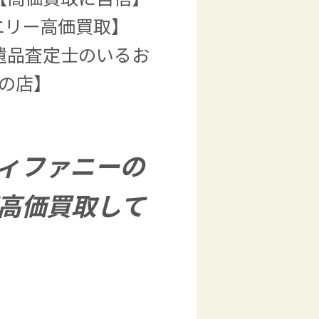
エリー高価買取】
遺品査定士のいるお
)の店】
ィファニーの
高価買取して