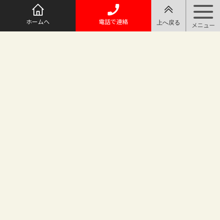
ホームへ
電話で連絡
@maruichi_sakado からのツイート
マルイチ坂戸店
〒350-0225 埼玉県坂戸市日の出町25-8
（地番変更により番地が旧15-10から変わりました）
坂戸駅徒歩2分 駐車場完備