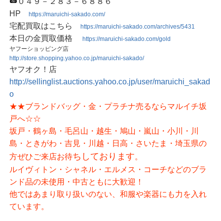
０４９－２８３－６８８６
HP
https://maruichi-sakado.com/
宅配買取はこちら
https://maruichi-sakado.com/archives/5431
本日の金買取価格
https://maruichi-sakado.com/gold
ヤフーショッピング店
http://store.shopping.yahoo.co.jp/maruichi-sakado/
ヤフオク！店
http://sellinglist.auctions.yahoo.co.jp/user/maruichi_sakad
o
★★ブランドバッグ・金・プラチナ売るならマルイチ坂
戸へ☆☆
坂戸・鶴ヶ島・毛呂山・越生・鳩山・嵐山・小川・川
島・ときがわ・吉見・川越・日高・さいたま・埼玉県の
ちしております
方ぜひご来店お待
。
ルイヴィトン・シャネル・エルメス・コーチなどのブラ
ンド品の未使用・中古ともに大歓迎！
他ではあまり取り扱いのない、和服や楽器にも力を入れ
ています。