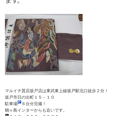
ます。
マルイチ質店坂戸店は東武東上線坂戸駅北口徒歩２分！
坂戸市日の出町１５－１０
駐車場
６台分完備！
鶴ヶ島インターからも近いです。