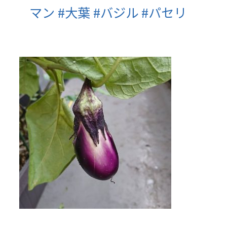
マン
#
大葉
#
バジル
#
パセリ