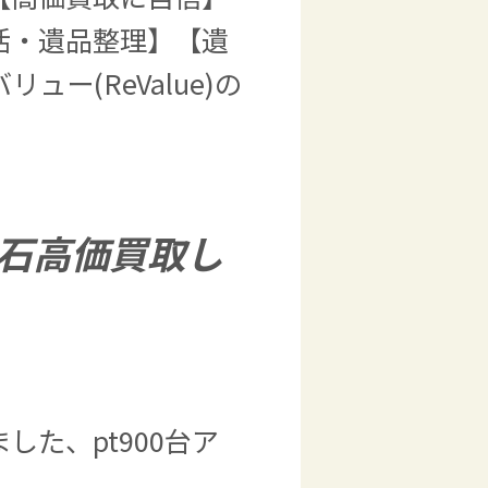
活・遺品整理】【遺
ー(ReValue)の
石高価買取し
た、pt900台ア