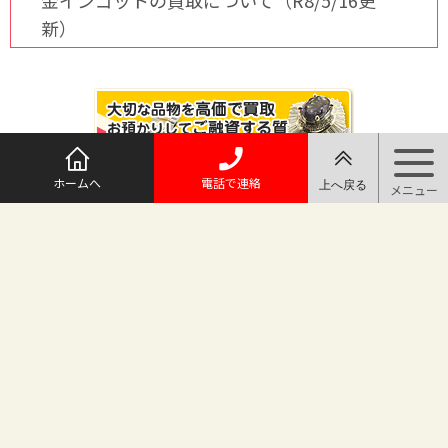
金インゴットの買取について（R8/5/16更
新）
ホームへ
電話で連絡
@maruichi_sakado からのツイート