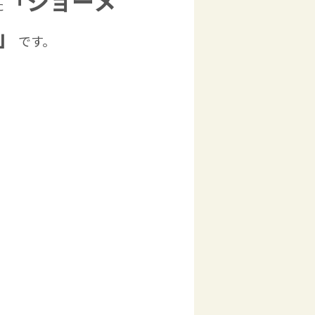
「ショーメ
た
」
です。