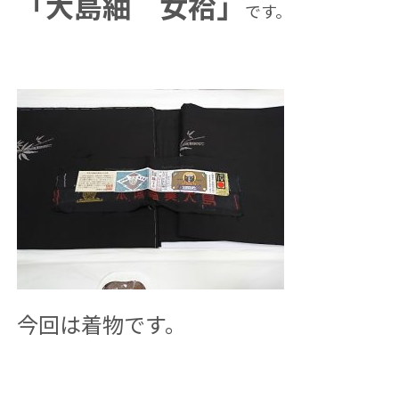
「大島紬 女袷」
です。
今回は着物です。