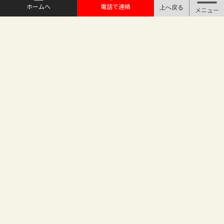
ホームへ
電話で連絡
@maruichi_sakado からのツイート
マルイチ坂戸店
〒350-0225 埼玉県坂戸市日の出町25-8
（地番変更により番地が旧15-10から変わりました）
坂戸駅徒歩2分 駐車場完備
TEL.049-283-6886