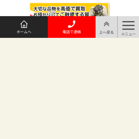
ホームへ
電話で連絡
@maruichi_sakado からのツイート
マルイチ坂戸店
〒350-0225 埼玉県坂戸市日の出町25-8