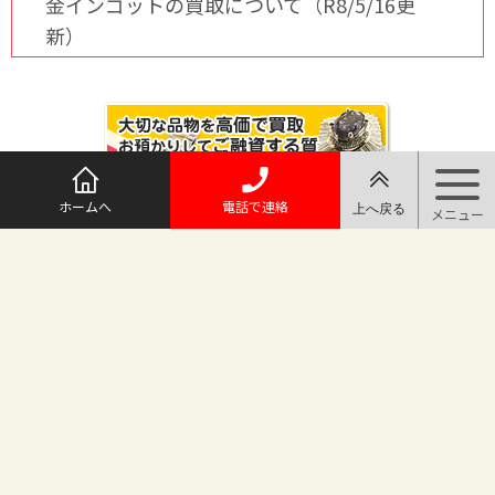
金インゴットの買取について（R8/5/16更
新）
ホームへ
電話で連絡
@maruichi_sakado からのツイート