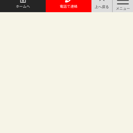
ホームへ
電話で連絡
@maruichi_sakado からのツイート
マルイチ坂戸店
〒350-0225 埼玉県坂戸市日の出町25-8
（地番変更により番地が旧15-10から変わりました）
坂戸駅徒歩2分 駐車場完備
TEL.049-283-6886