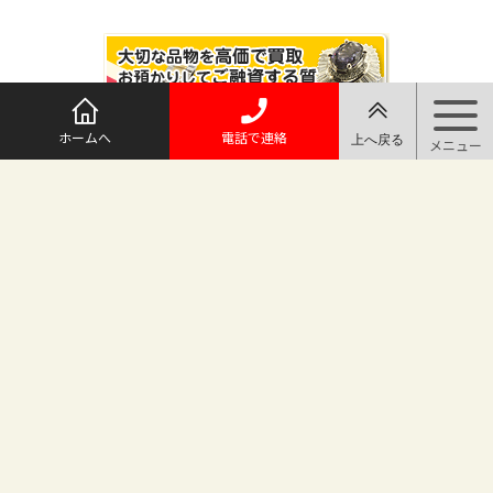
ホームへ
電話で連絡
@maruichi_sakado からのツイート
マルイチ坂戸店