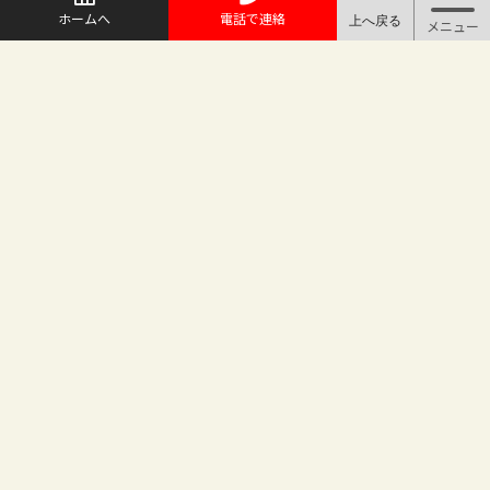
ホームへ
電話で連絡
@maruichi_sakado からのツイート
マルイチ坂戸店
〒350-0225 埼玉県坂戸市日の出町25-8
（地番変更により番地が旧15-10から変わりました）
坂戸駅徒歩2分 駐車場完備
TEL.049-283-6886