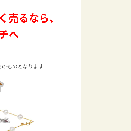
く売るなら、
チへ
でのものとなります！