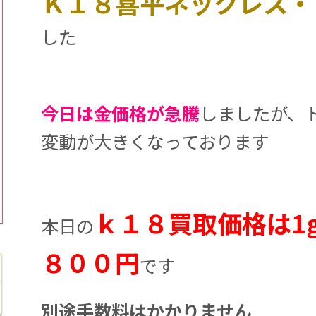
Ｋ１８喜平ネックレス・
した
今日は金価格が急騰
しましたが、
変動が大きくなっております
ｋ１８買取価格は1
本日の
８００円
です
別途手数料はかかりません