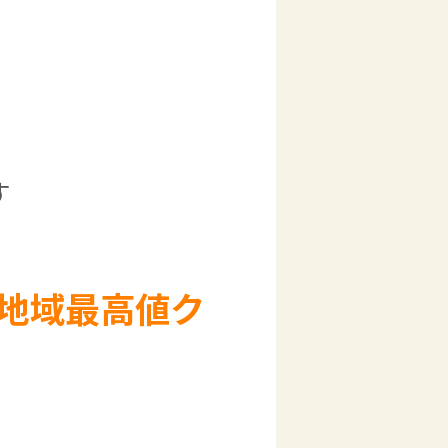
す
地域最高値ク