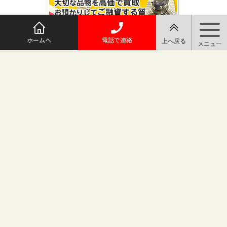
ホームへ
電話で連絡
@maruichi_sakado からのツイート
マルイチ坂戸店
〒350-0225 埼玉県坂戸市日の出町25-8
（地番変更により番地が旧15-10から変わりました）