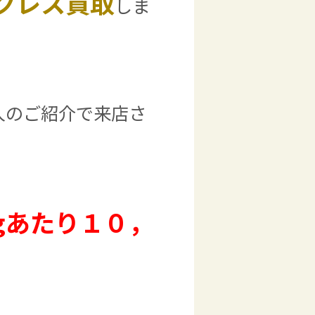
クレス買取
しま
人のご紹介で来店さ
gあたり１０，