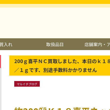
質入れ
取扱品目
店舗案内・
200ｇ喜平ＮＣ買取しました、本日のｋ１
／１ｇです、別途手数料かかりません
マルイチブログ