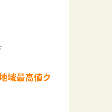
す
地域最高値ク