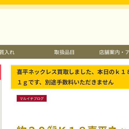
質入れ
取扱品目
店舗案内・
喜平ネックレス買取しました、本日のｋ１
１ｇです、別途手数料いただきません
マルイチブログ