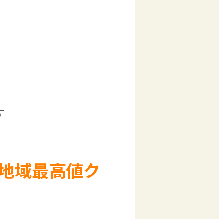
す
地域最高値ク