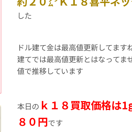
約２０㌘Ｋ１８喜平ネッ
した
ドル建て金は最高値更新してます
建てでは最高値更新とはなってま
値で推移しています
ｋ１８買取価格は1
本日の
８０円
です