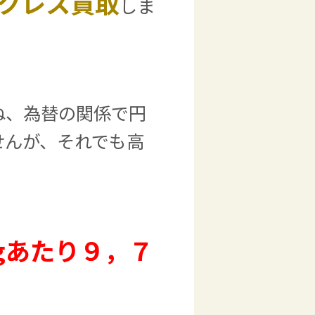
クレス買取
しま
ね、為替の関係で円
せんが、それでも高
gあたり９，７