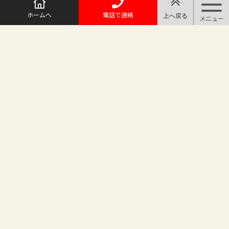
ホームへ
電話で連絡
@maruichi_sakado からのツイート
マルイチ坂戸店
〒350-0225 埼玉県坂戸市日の出町25-8
（地番変更により番地が旧15-10から変わりました）
坂戸駅徒歩2分 駐車場完備
TEL.049-283-6886