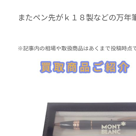
またペン先がｋ１８製などの万年
※記事内の相場や取扱商品はあくまで投稿時点