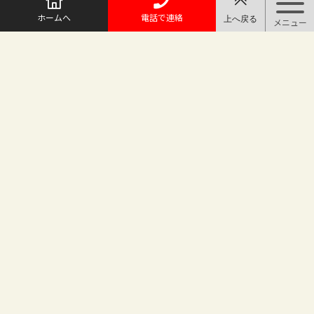
ホームへ
電話で連絡
@maruichi_sakado からのツイート
マルイチ坂戸店
〒350-0225 埼玉県坂戸市日の出町25-8
（地番変更により番地が旧15-10から変わりました）
坂戸駅徒歩2分 駐車場完備
TEL.049-283-6886