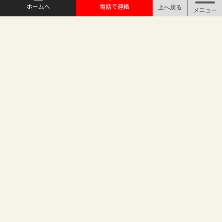
ホームへ
電話で連絡
@maruichi_sakado からのツイート
マルイチ坂戸店
〒350-0225 埼玉県坂戸市日の出町25-8
（地番変更により番地が旧15-10から変わりました）
坂戸駅徒歩2分 駐車場完備
TEL.049-283-6886