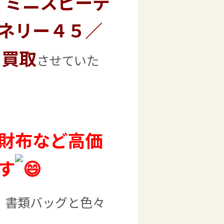
 ミニスピーデ
ネリー４５／
を買取
させていた
財布など高価
す
・書類バッグと色々