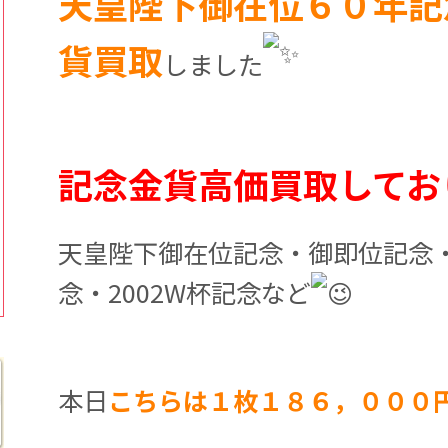
天皇陛下御在位６０年記
貨買取
しました
記念金貨高価買取してお
天皇陛下御在位記念・御即位記念
念・2002W杯記念など
本日
こちらは１枚１８６，０００