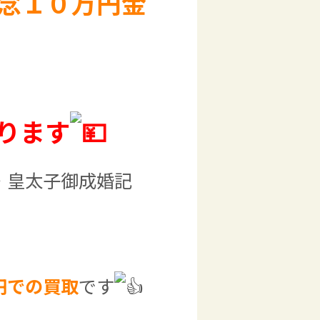
念１０万円金
ります
・皇太子御成婚記
円での買取
です