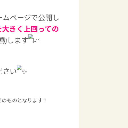
ームページで公開し
を大きく上回っての
動します
ださい
でのものとなります！