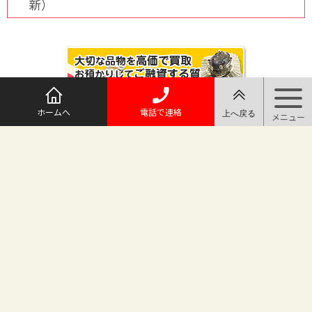
新）
ホームへ
電話で連絡
@maruichi_sakado からのツイート