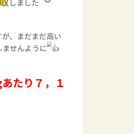
取
しました
すが、まだまだ高い
しませんように
gあたり７，１