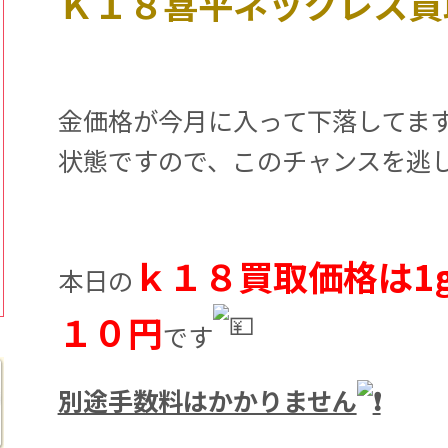
Ｋ１８喜平ネックレス買
金価格が今月に入って下落してま
状態ですので、このチャンスを逃
ｋ１８買取価格は1
本日の
１０円
です
別途手数料はかかりません