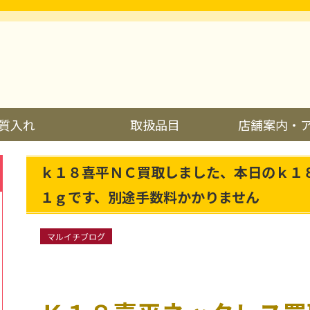
質入れ
取扱品目
店舗案内・
ｋ１８喜平ＮＣ買取しました、本日のｋ１
１ｇです、別途手数料かかりません
マルイチブログ