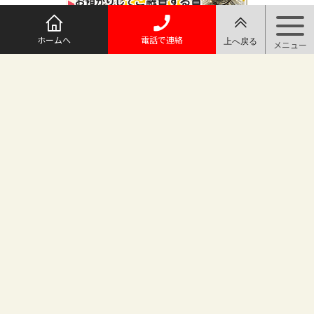
ホームへ
電話で連絡
@maruichi_sakado からのツイート
マルイチ坂戸店
〒350-0225 埼玉県坂戸市日の出町25-8
（地番変更により番地が旧15-10から変わりました）