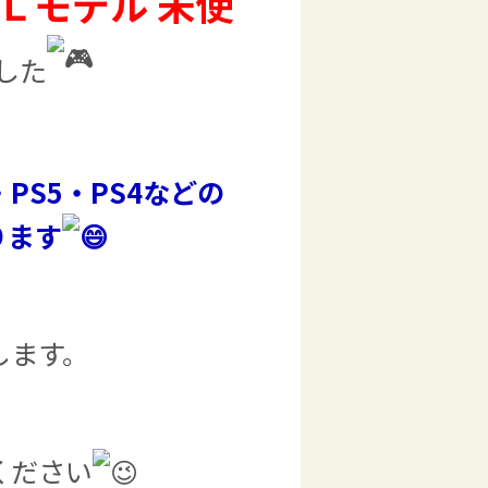
機ＥＬモデル 未使
した
S5・PS4などの
ります
します。
ください