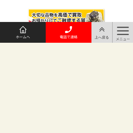
ホームへ
電話で連絡
@maruichi_sakado からのツイート
マルイチ坂戸店