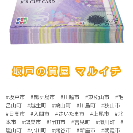
#坂戸市 #鶴ヶ島市 #川越市 #東松山市 #毛
呂山町 #越生町 #鳩山町 #川島町 #狭山市
#日高市 #入間市 #さいたま市 #上尾市 #北
本市 #鴻巣市 #行田市 #吉見町 #滑川町 #
嵐山町 #小川町 #熊谷市 #新座市 #朝霞市