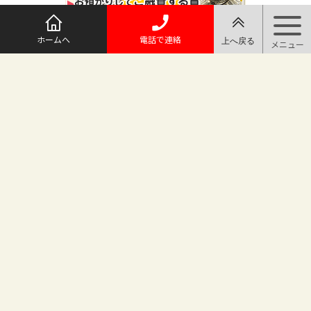
ホームへ
電話で連絡
@maruichi_sakado からのツイート
マルイチ坂戸店
〒350-0225 埼玉県坂戸市日の出町25-8
（地番変更により番地が旧15-10から変わりました）