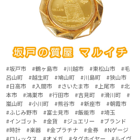
#坂戸市 #鶴ヶ島市 #川越市 #東松山市 #毛
呂山町 #越生町 #鳩山町 #川島町 #狭山市
#日高市 #入間市 #さいたま市 #上尾市 #北
本市 #鴻巣市 #行田市 #吉見町 #滑川町 #
嵐山町 #小川町 #熊谷市 #新座市 #朝霞市
#ふじみ野市 #富士見市 #飯能市 #埼玉
#インゴット #金貨 #ジュエリー #ブランド
#時計 #楽器 #金プラチナ #金券 #Nゲージ
#ロレックス #オメガ #タグホイヤー #ルイヴ