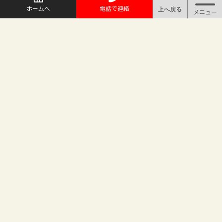
ホームへ
電話で連絡
@maruichi_sakado からのツイート
マルイチ坂戸店
〒350-0225 埼玉県坂戸市日の出町25-8
（地番変更により番地が旧15-10から変わりました）
坂戸駅徒歩2分 駐車場完備
TEL.049-283-6886