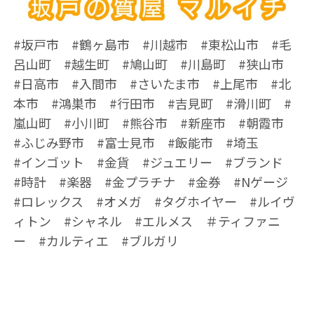
#坂戸市 #鶴ヶ島市 #川越市 #東松山市 #毛
呂山町 #越生町 #鳩山町 #川島町 #狭山市
#日高市 #入間市 #さいたま市 #上尾市 #北
本市 #鴻巣市 #行田市 #吉見町 #滑川町 #
嵐山町 #小川町 #熊谷市 #新座市 #朝霞市
#ふじみ野市 #富士見市 #飯能市 #埼玉
#インゴット #金貨 #ジュエリー #ブランド
#時計 #楽器 #金プラチナ #金券 #Nゲージ
#ロレックス #オメガ #タグホイヤー #ルイヴ
ィトン #シャネル #エルメス ＃ティファニ
ー #カルティエ #ブルガリ