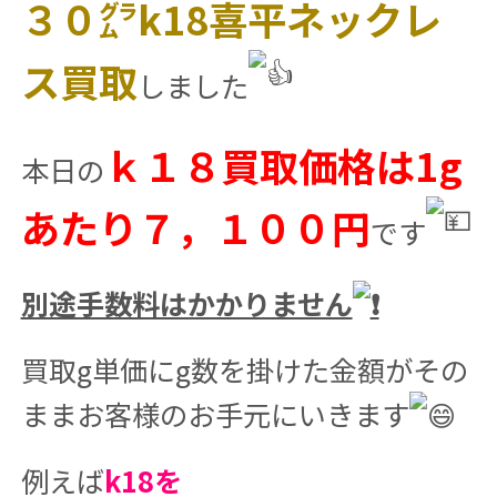
３０㌘k18喜平ネックレ
ス買取
しました
ｋ１８買取価格は1g
本日の
あたり７，１００円
です
別途手数料はかかりません
買取g単価にg数を掛けた金額がその
ままお客様のお手元にいきます
例えば
k18を