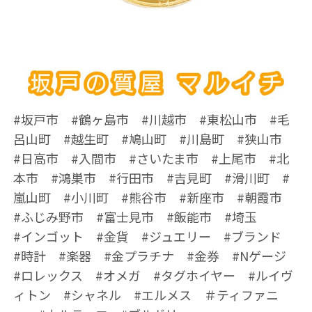
#坂戸市 #鶴ヶ島市 #川越市 #東松山市 #毛
呂山町 #越生町 #鳩山町 #川島町 #狭山市
#日高市 #入間市 #さいたま市 #上尾市 #北
本市 #鴻巣市 #行田市 #吉見町 #滑川町 #
嵐山町 #小川町 #熊谷市 #新座市 #朝霞市
#ふじみ野市 #富士見市 #飯能市 #埼玉
#インゴット #金貨 #ジュエリー #ブランド
#時計 #楽器 #金プラチナ #金券 #Nゲージ
#ロレックス #オメガ #タグホイヤー #ルイヴ
ィトン #シャネル #エルメス ＃ティファニ