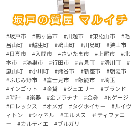
#坂戸市 #鶴ヶ島市 #川越市 #東松山市 #毛
呂山町 #越生町 #鳩山町 #川島町 #狭山市
#日高市 #入間市 #さいたま市 #上尾市 #北
本市 #鴻巣市 #行田市 #吉見町 #滑川町 #
嵐山町 #小川町 #熊谷市 #新座市 #朝霞市
#ふじみ野市 #富士見市 #飯能市 #埼玉
#インゴット #金貨 #ジュエリー #ブランド
#時計 #楽器 #金プラチナ #金券 #Nゲージ
#ロレックス #オメガ #タグホイヤー #ルイヴ
ィトン #シャネル #エルメス ＃ティファニ
ー #カルティエ #ブルガリ