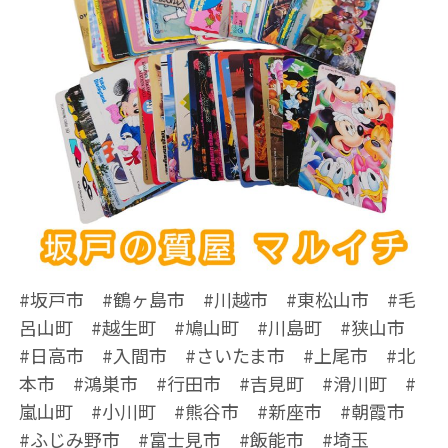
#坂戸市 #鶴ヶ島市 #川越市 #東松山市 #毛
呂山町 #越生町 #鳩山町 #川島町 #狭山市
#日高市 #入間市 #さいたま市 #上尾市 #北
本市 #鴻巣市 #行田市 #吉見町 #滑川町 #
嵐山町 #小川町 #熊谷市 #新座市 #朝霞市
#ふじみ野市 #富士見市 #飯能市 #埼玉