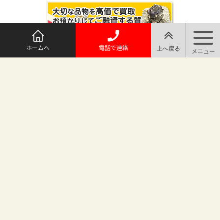
ホームへ
電話で連絡
@maruichi_sakado からのツイート
マルイチ坂戸店
〒350-0225 埼玉県坂戸市日の出町25-8