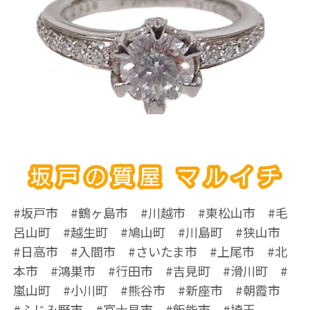
#坂戸市 #鶴ヶ島市 #川越市 #東松山市 #毛
呂山町 #越生町 #鳩山町 #川島町 #狭山市
#日高市 #入間市 #さいたま市 #上尾市 #北
本市 #鴻巣市 #行田市 #吉見町 #滑川町 #
嵐山町 #小川町 #熊谷市 #新座市 #朝霞市
#ふじみ野市 #富士見市 #飯能市 #埼玉