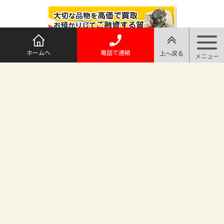
ホームへ
電話で連絡
@maruichi_sakado からのツイート
マルイチ坂戸店