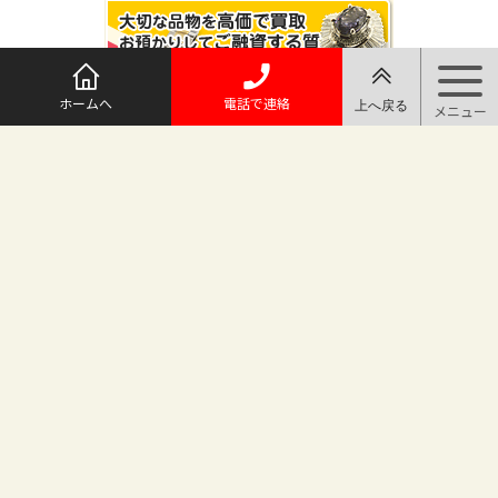
ホームへ
電話で連絡
@maruichi_sakado からのツイート
マルイチ坂戸店
〒350-0225 埼玉県坂戸市日の出町25-8