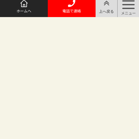
ホームへ
電話で連絡
@maruichi_sakado からのツイート
マルイチ坂戸店
〒350-0225 埼玉県坂戸市日の出町25-8
（地番変更により番地が旧15-10から変わりました）
坂戸駅徒歩2分 駐車場完備