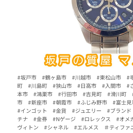
#坂戸市 #鶴ヶ島市 #川越市 #東松山市 #
町 #川島町 #狭山市 #日高市 #入間市 #
本市 #鴻巣市 #行田市 #吉見町 #滑川町 
市 #新座市 #朝霞市 #ふじみ野市 #富士見
#インゴット #金貨 #ジュエリー #ブランド
チナ #金券 #Nゲージ #ロレックス #オメ
ヴィトン #シャネル #エルメス ＃ティファ