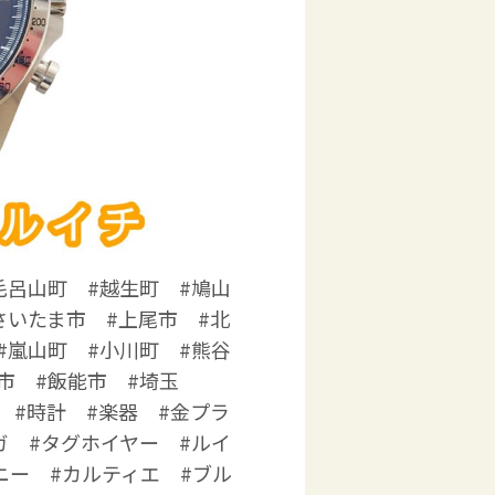
毛呂山町 #越生町 #鳩山
さいたま市 #上尾市 #北
#嵐山町 #小川町 #熊谷
市 #飯能市 #埼玉
 #時計 #楽器 #金プラ
ガ #タグホイヤー #ルイ
ニー #カルティエ #ブル