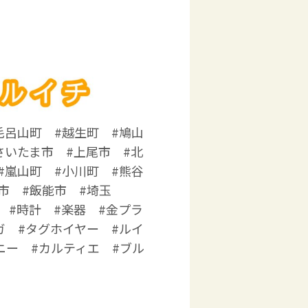
毛呂山町 #越生町 #鳩山
さいたま市 #上尾市 #北
#嵐山町 #小川町 #熊谷
市 #飯能市 #埼玉
 #時計 #楽器 #金プラ
ガ #タグホイヤー #ルイ
ニー #カルティエ #ブル