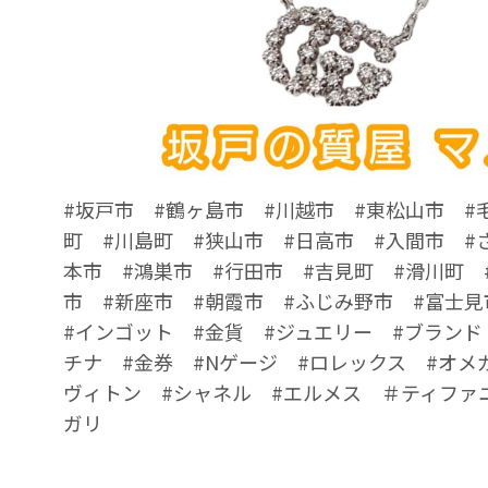
#坂戸市 #鶴ヶ島市 #川越市 #東松山市 #
町 #川島町 #狭山市 #日高市 #入間市 #
本市 #鴻巣市 #行田市 #吉見町 #滑川町 
市 #新座市 #朝霞市 #ふじみ野市 #富士見
#インゴット #金貨 #ジュエリー #ブランド
チナ #金券 #Nゲージ #ロレックス #オメ
ヴィトン #シャネル #エルメス ＃ティファ
ガリ